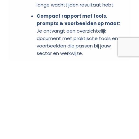
lange wachttijden resultaat hebt.
Compact rapport met tools,
prompts & voorbeelden op maat:
Je ontvangt een overzichtelijk
document met praktische tools en
voorbeelden die passen bij jouw
sector en werkwijze.
Concrete quick wins voor jouw
organisatie:
We identificeren direct toepasbare
verbeteringen waarmee je snel tijd,
kosten of moeite bespaart.
Duidelijk voorstel voor
vervolgstappen:
Naast inzichten geven we een
helder actieplan, zodat je precies
weet welke vervolgstappen je kunt